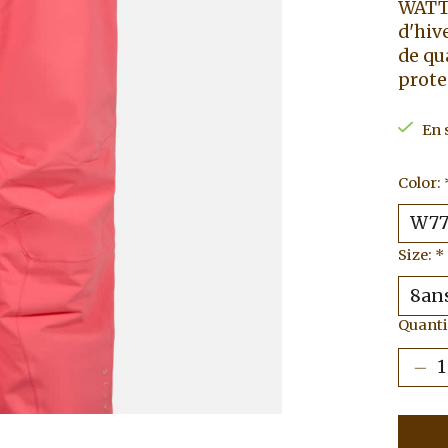
WATTS
d'hiv
de qu
prote
En 
Color:
Size:
*
Quantit