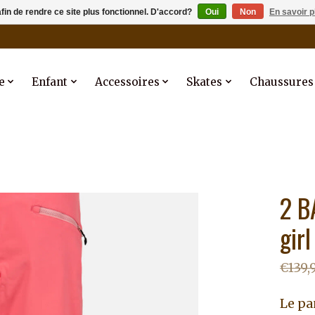
afin de rendre ce site plus fonctionnel. D'accord?
Oui
Non
En savoir p
e
Enfant
Accessoires
Skates
Chaussures
2 B
gir
€139,
Le pa