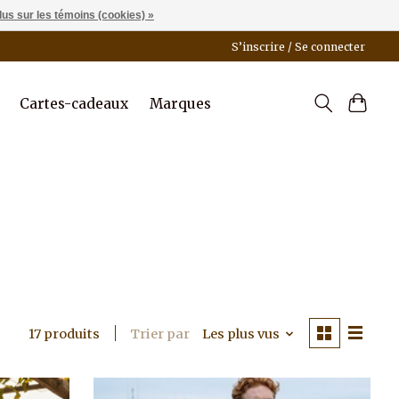
lus sur les témoins (cookies) »
S’inscrire / Se connecter
Cartes-cadeaux
Marques
Trier par
Les plus vus
17 produits