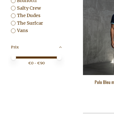
Brunotti
Salty Crew
The Dudes
The Surfcar
Vans
Prix
Prix minimum
Price maximum value
€
0
- €
90
Polo Bleu 