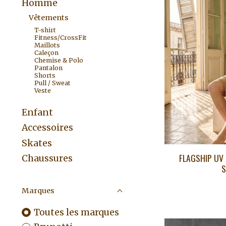
Homme
Vêtements
T-shirt
Fitness/CrossFit
Maillots
Caleçon
Chemise & Polo
Pantalon
Shorts
Pull / Sweat
Veste
Enfant
Accessoires
Skates
FLAGSHIP UV 
Chaussures
S
Marques
Toutes les marques