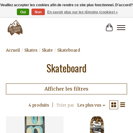
Veuillez accepter les cookies afin de rendre ce site plus fonctionnel. D'accord?
Oui
Non
En savoir plus sur les témoins (cookies) »
Livraison gratuite à partir de 80€.
Panier
Accueil
/
Skates
/
Skate
/
Skateboard
Skateboard
Afficher les filtres
4 produits
Trier par
Les plus vus