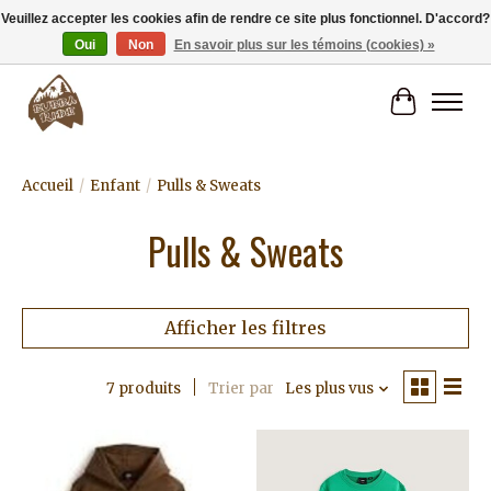
Veuillez accepter les cookies afin de rendre ce site plus fonctionnel. D'accord?
Oui
Non
En savoir plus sur les témoins (cookies) »
Livraison gratuite à partir de 80€.
Panier
Accueil
/
Enfant
/
Pulls & Sweats
Pulls & Sweats
Afficher les filtres
7 produits
Trier par
Les plus vus