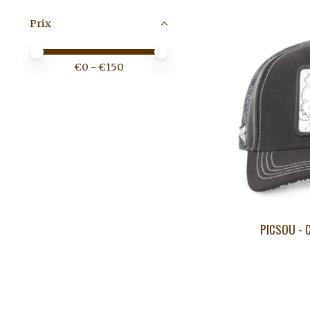
Prix
Prix minimum
Price maximum value
€
0
- €
150
PICSOU - 