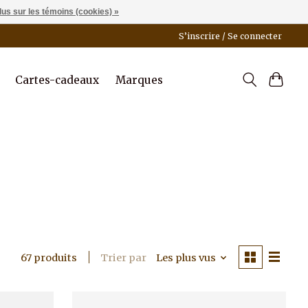
lus sur les témoins (cookies) »
S’inscrire / Se connecter
Cartes-cadeaux
Marques
Trier par
Les plus vus
67 produits