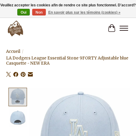
Veuillez accepter les cookies afin de rendre ce site plus fonctionnel. D'accord?
Oui
Non
En savoir plus sur les témoins (cookies) »
Livraison gratuite à partir de 80€.
Panier
Accueil
/
LA Dodgers League Essential Stone 9FORTY Adjustable blue
Casquette - NEW ERA
Product image slideshow Items