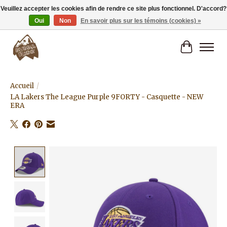
Veuillez accepter les cookies afin de rendre ce site plus fonctionnel. D'accord?
Oui
Non
En savoir plus sur les témoins (cookies) »
Livraison gratuite à partir de 80€.
Panier
Accueil
/
LA Lakers The League Purple 9FORTY - Casquette - NEW
ERA
Product image slideshow Items