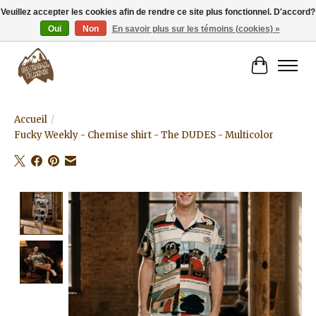
Veuillez accepter les cookies afin de rendre ce site plus fonctionnel. D'accord?
Oui
Non
En savoir plus sur les témoins (cookies) »
Livraison gratuite à partir de 80€.
Panier
Accueil
/
Fucky Weekly - Chemise shirt - The DUDES - Multicolor
Product image slideshow Items