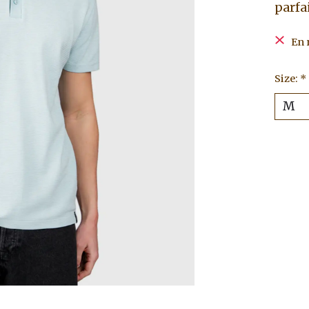
parfa
En 
Size:
*