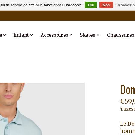
afin de rendre ce site plus fonctionnel. D'accord?
Oui
Non
En savoir p
e
Enfant
Accessoires
Skates
Chaussures
Dom
€59,
Taxes 
Le Do
homme