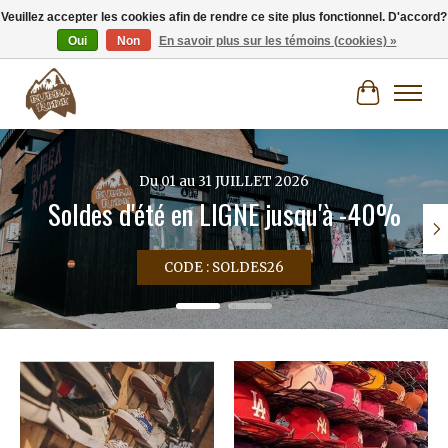
Veuillez accepter les cookies afin de rendre ce site plus fonctionnel. D'accord?
Oui
Non
En savoir plus sur les témoins (cookies) »
Livraison gratuite à partir de 80€.
Panier
Hero slideshow items
Du 01 au 31 JUILLET 2026
Soldes d'été en LIGNE jusqu'à -40%
CODE : SOLDES26