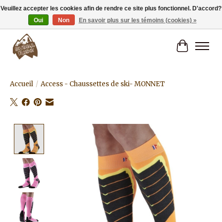
Veuillez accepter les cookies afin de rendre ce site plus fonctionnel. D'accord?
Oui
Non
En savoir plus sur les témoins (cookies) »
Livraison gratuite à partir de 80€.
Panier
Accueil
/
Access - Chaussettes de ski- MONNET
Product image slideshow Items