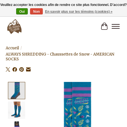
Veuillez accepter les cookies afin de rendre ce site plus fonctionnel. D'accord?
Oui
Non
En savoir plus sur les témoins (cookies) »
Livraison gratuite à partir de 80€.
Panier
Accueil
/
ALWAYS SHREDDING - Chaussettes de Snow - AMERICAN
SOCKS
Product image slideshow Items