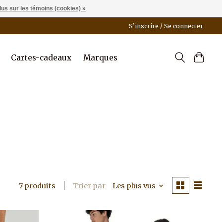
lus sur les témoins (cookies) »
S’inscrire / Se connecter
Cartes-cadeaux
Marques
Trier par
Les plus vus
7 produits