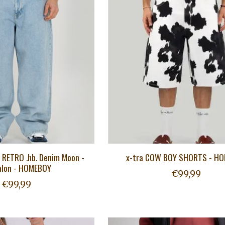
RETRO .hb. Denim Moon -
x-tra COW BOY SHORTS - H
alon - HOMEBOY
€99,99
€99,99