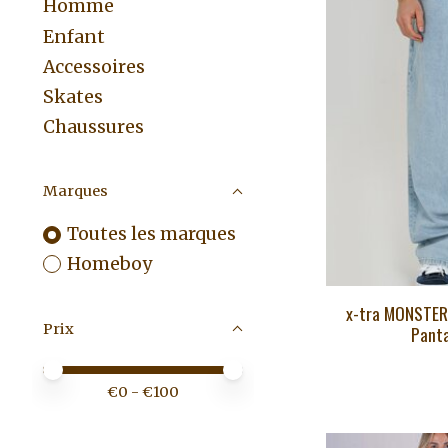
Homme
Enfant
Accessoires
Skates
Chaussures
Marques
Toutes les marques
Homeboy
x-tra MONSTER 
Prix
Pant
Prix minimum
Price maximum value
€
0
- €
100