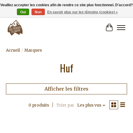
Veuillez accepter les cookies afin de rendre ce site plus fonctionnel. D'accord?
Oui
Non
En savoir plus sur les témoins (cookies) »
Livraison gratuite à partir de 80€.
Panier
Accueil
/
Marques
Huf
Afficher les filtres
0 produits
Trier par
Les plus vus