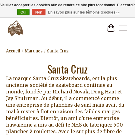
Veuillez accepter les cookies afin de rendre ce site plus fonctionnel. D'accord?
Oui
Non
En savoir plus sur les témoins (cookies) »
Livraison gratuite à partir de 80€.
Panier
Accueil
/
Marques
/
Santa Cruz
Santa Cruz
La marque Santa Cruz Skateboards, est la plus
ancienne société de skateboard continue au
monde, fondée par Richard Novak, Doug Haut et
Jay Shuirman. Au début, il a commencé comme
une entreprise de planches de surf mais avait du
mal à rester à flot en raison des faibles marges
bénéficiaires. Bientôt, un ami d'une entreprise
hawaïenne a mis au défi le NHS de fabriquer 500
planches à roulettes. Avec le surplus de fibre de