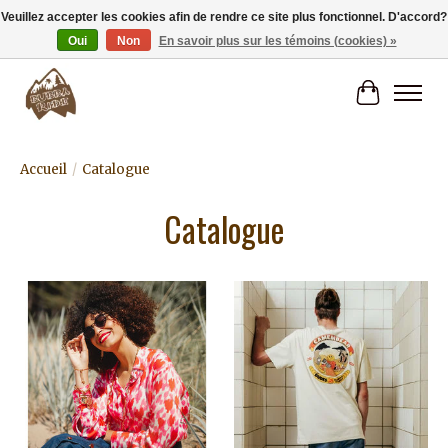
Veuillez accepter les cookies afin de rendre ce site plus fonctionnel. D'accord?
Oui
Non
En savoir plus sur les témoins (cookies) »
Livraison gratuite à partir de 80€.
Panier
Accueil
/
Catalogue
Catalogue