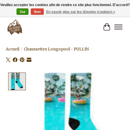
Veuillez accepter les cookies afin de rendre ce site plus fonctionnel. D'accord?
Oui
Non
En savoir plus sur les témoins (cookies) »
Livraison gratuite à partir de 80€.
Panier
Accueil
/
Chaussettes Longopool - PULLIN
Product image slideshow Items