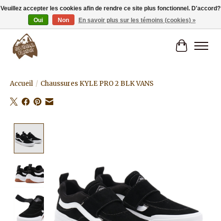
Veuillez accepter les cookies afin de rendre ce site plus fonctionnel. D'accord?
Oui
Non
En savoir plus sur les témoins (cookies) »
Livraison gratuite à partir de 80€.
Panier
Accueil
/
Chaussures KYLE PRO 2 BLK VANS
Product image slideshow Items