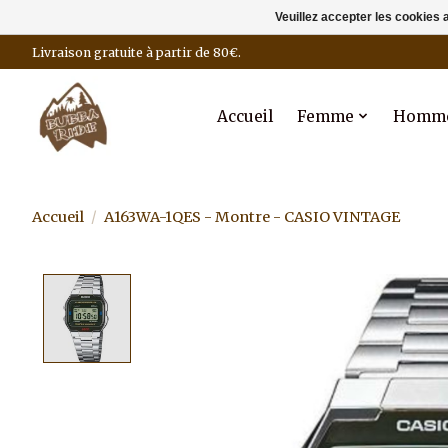
Veuillez accepter les cookies 
Livraison gratuite à partir de 80€.
Accueil
Femme
Homm
Accueil
/
A163WA-1QES - Montre - CASIO VINTAGE
Product image slideshow Items