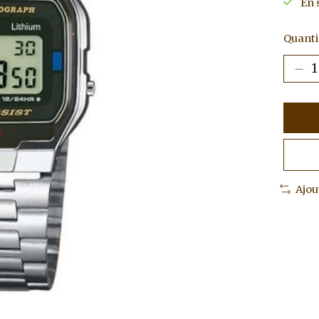
En 
Quantit
Ajou