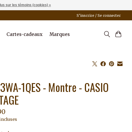
lus sur les témoins (cookies) »
S’inscrire / Se connecter
Cartes-cadeaux
Marques
3WA-1QES - Montre - CASIO
TAGE
90
incluses