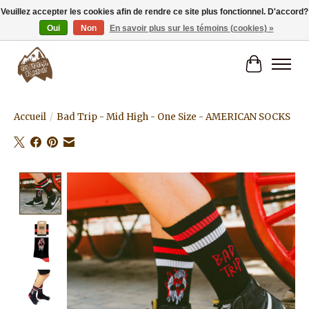
Veuillez accepter les cookies afin de rendre ce site plus fonctionnel. D'accord?
Oui
Non
En savoir plus sur les témoins (cookies) »
Livraison gratuite à partir de 80€.
Panier
Accueil
/
Bad Trip - Mid High - One Size - AMERICAN SOCKS
Product image slideshow Items