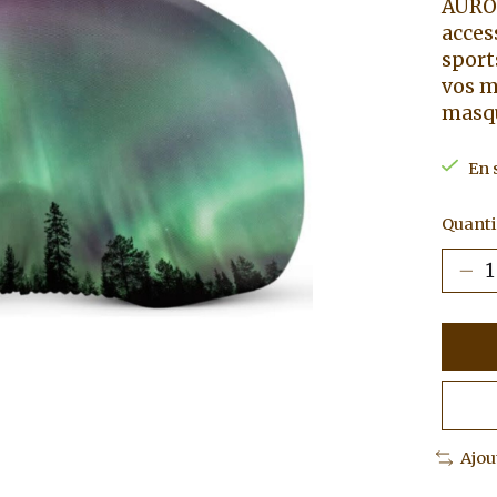
AUROR
acces
sport
vos m
masqu
En 
Quantit
Ajou