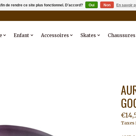
afin de rendre ce site plus fonctionnel. D'accord?
Oui
Non
En savoir p
e
Enfant
Accessoires
Skates
Chaussures
AUR
GO
€14,
Taxes 