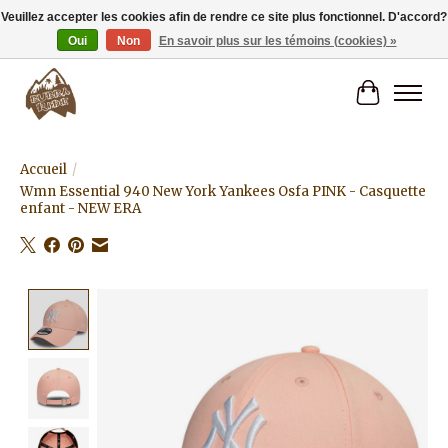
Veuillez accepter les cookies afin de rendre ce site plus fonctionnel. D'accord?
Oui
Non
En savoir plus sur les témoins (cookies) »
Livraison gratuite à partir de 80€.
Panier
Accueil
/
Wmn Essential 940 New York Yankees Osfa PINK - Casquette
enfant - NEW ERA
Product image slideshow Items