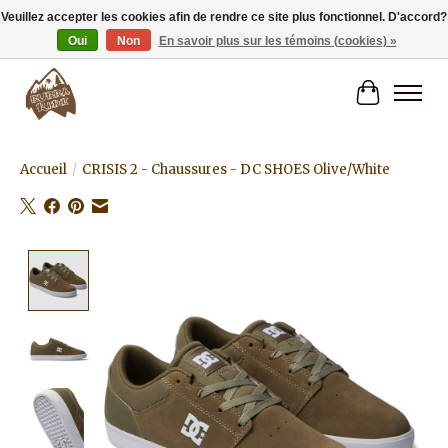
Veuillez accepter les cookies afin de rendre ce site plus fonctionnel. D'accord?
Oui
Non
En savoir plus sur les témoins (cookies) »
Livraison gratuite à partir de 80€.
Panier
Accueil
/
CRISIS 2 - Chaussures - DC SHOES Olive/White
Product image slideshow Items