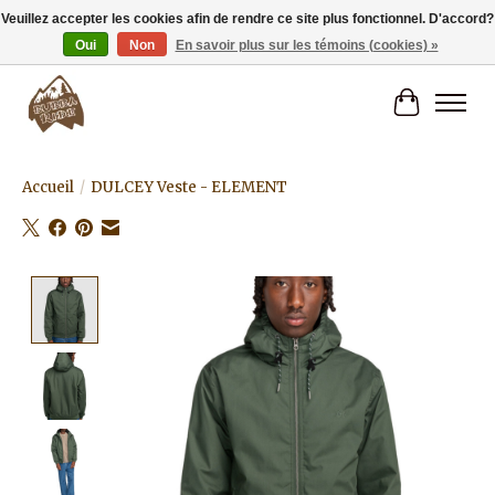
Veuillez accepter les cookies afin de rendre ce site plus fonctionnel. D'accord?
Oui
Non
En savoir plus sur les témoins (cookies) »
Livraison gratuite à partir de 80€.
Panier
Accueil
/
DULCEY Veste - ELEMENT
Product image slideshow Items