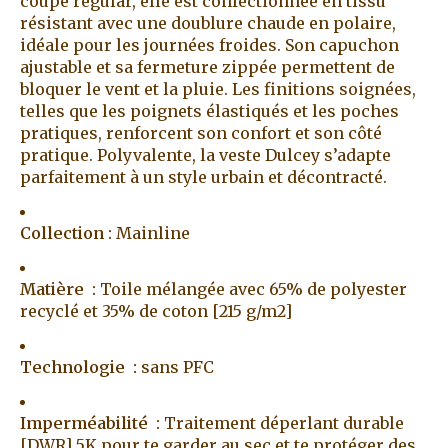
coupe regular, elle est confectionnée en tissu
résistant avec une doublure chaude en polaire,
idéale pour les journées froides. Son capuchon
ajustable et sa fermeture zippée permettent de
bloquer le vent et la pluie. Les finitions soignées,
telles que les poignets élastiqués et les poches
pratiques, renforcent son confort et son côté
pratique. Polyvalente, la veste Dulcey s’adapte
parfaitement à un style urbain et décontracté.
Collection :
Mainline
Matière :
Toile mélangée avec 65% de polyester
recyclé et 35% de coton [215 g/m2]
Technologie :
sans PFC
Imperméabilité :
Traitement déperlant durable
[DWR] 5K pour te garder au sec et te protéger des