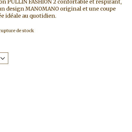
on PULLIN FASHION 2 confortable et respirant,
un design MANOMANO original et une coupe
ée idéale au quotidien.
rupture de stock