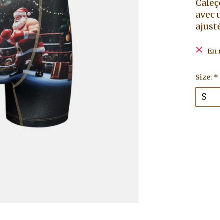
Caleç
avec 
ajust
En 
Size:
*