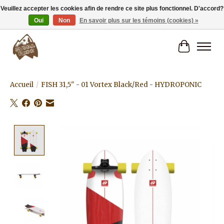
Veuillez accepter les cookies afin de rendre ce site plus fonctionnel. D'accord?
Oui
Non
En savoir plus sur les témoins (cookies) »
Livraison gratuite à partir de 80€.
Panier
Accueil
/
FISH 31,5" - 01 Vortex Black/Red - HYDROPONIC
Product image slideshow Items