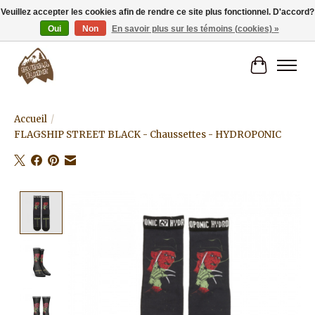
Veuillez accepter les cookies afin de rendre ce site plus fonctionnel. D'accord?
Oui
Non
En savoir plus sur les témoins (cookies) »
Livraison gratuite à partir de 80€.
Panier
Accueil
/
FLAGSHIP STREET BLACK - Chaussettes - HYDROPONIC
Product image slideshow Items