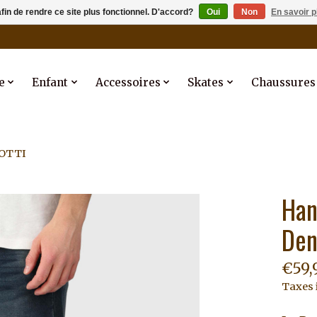
afin de rendre ce site plus fonctionnel. D'accord?
Oui
Non
En savoir p
e
Enfant
Accessoires
Skates
Chaussures
NOTTI
Han
Den
€59,
Taxes 