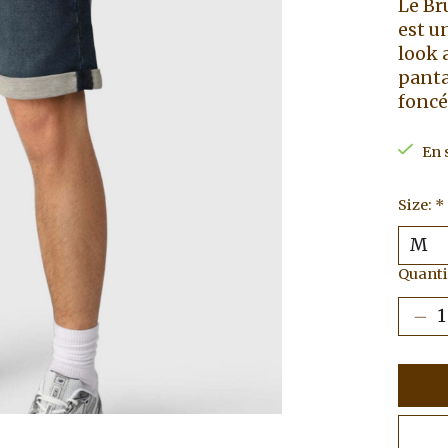
Le Br
est u
look 
panta
foncé)
En 
Size:
*
Quantit