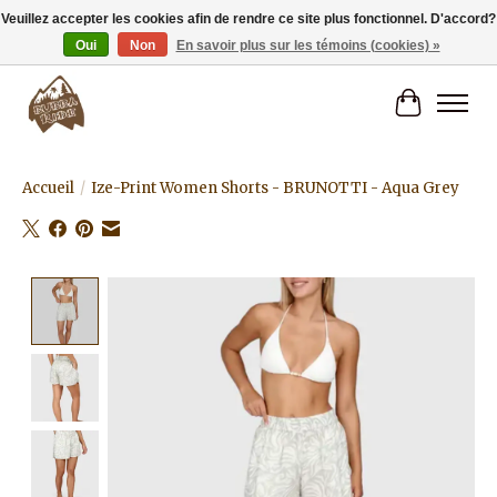
Veuillez accepter les cookies afin de rendre ce site plus fonctionnel. D'accord?
Oui
Non
En savoir plus sur les témoins (cookies) »
Livraison gratuite à partir de 80€.
Panier
Accueil
/
Ize-Print Women Shorts - BRUNOTTI - Aqua Grey
Product image slideshow Items