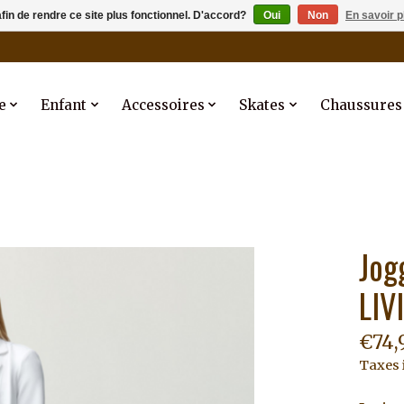
afin de rendre ce site plus fonctionnel. D'accord?
Oui
Non
En savoir p
e
Enfant
Accessoires
Skates
Chaussures
Jog
LIV
€74,
Taxes 