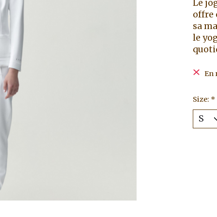
Le jo
offre
sa ma
le yo
quoti
En 
Size:
*