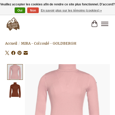
Veuillez accepter les cookies afin de rendre ce site plus fonctionnel. D'accord?
Oui
Non
En savoir plus sur les témoins (cookies) »
Livraison gratuite à partir de 80€.
Panier
Accueil
/
MIRA - Col roulé - GOLDBERGH
Product image slideshow Items