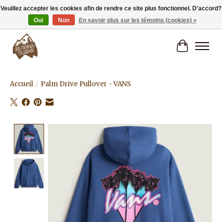
Veuillez accepter les cookies afin de rendre ce site plus fonctionnel. D'accord?
Oui
Non
En savoir plus sur les témoins (cookies) »
Livraison gratuite à partir de 80€.
Panier
Accueil
/
Palm Drive Pullover - VANS
Product image slideshow Items