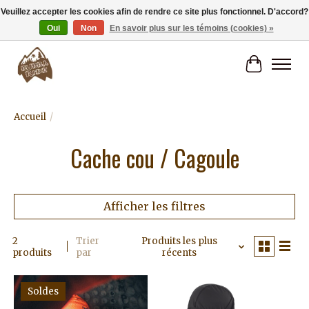
Veuillez accepter les cookies afin de rendre ce site plus fonctionnel. D'accord?
Oui
Non
En savoir plus sur les témoins (cookies) »
Livraison gratuite à partir de 80€.
Panier
Accueil
/
Cache cou / Cagoule
Afficher les filtres
2
Trier
Produits les plus
produits
par
récents
Soldes