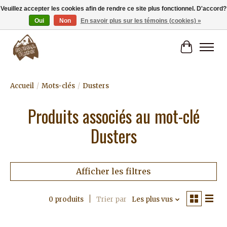
Veuillez accepter les cookies afin de rendre ce site plus fonctionnel. D'accord?
Oui
Non
En savoir plus sur les témoins (cookies) »
Livraison gratuite à partir de 80€.
Panier
Accueil
/
Mots-clés
/
Dusters
Produits associés au mot-clé
Dusters
Afficher les filtres
0 produits
Trier par
Les plus vus