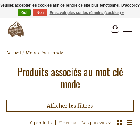
Veuillez accepter les cookies afin de rendre ce site plus fonctionnel. D'accord?
Oui
Non
En savoir plus sur les témoins (cookies) »
Livraison gratuite à partir de 80€.
Panier
Accueil
/
Mots-clés
/
mode
Produits associés au mot-clé
mode
Afficher les filtres
0 produits
Trier par
Les plus vus