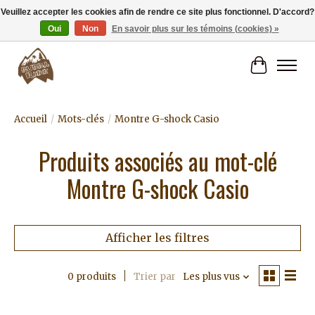
Veuillez accepter les cookies afin de rendre ce site plus fonctionnel. D'accord?
Oui
Non
En savoir plus sur les témoins (cookies) »
Livraison gratuite à partir de 80€.
Panier
Accueil
/
Mots-clés
/
Montre G-shock Casio
Produits associés au mot-clé
Montre G-shock Casio
Afficher les filtres
0 produits
Trier par
Les plus vus