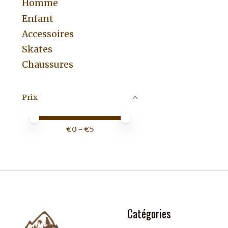
Homme
Enfant
Accessoires
Skates
Chaussures
Prix
Prix minimum
Price maximum value
€
0
- €
5
Catégories