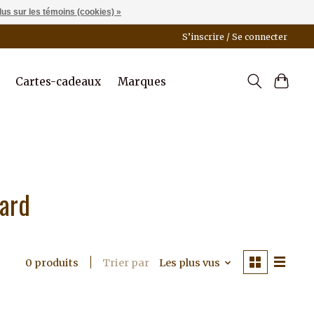
lus sur les témoins (cookies) »
S’inscrire / Se connecter
Cartes-cadeaux
Marques
oard
Trier par
Les plus vus
0 produits