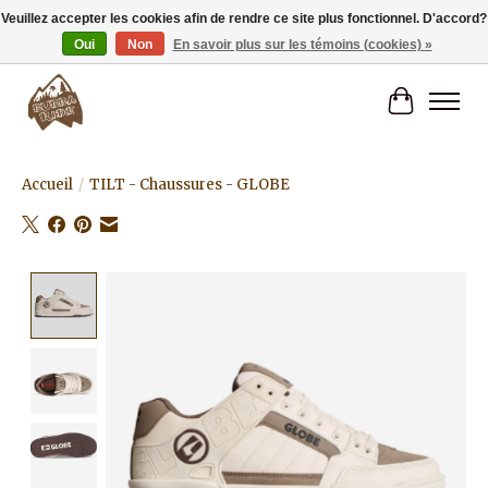
Veuillez accepter les cookies afin de rendre ce site plus fonctionnel. D'accord?
Oui
Non
En savoir plus sur les témoins (cookies) »
Livraison gratuite à partir de 80€.
Panier
Accueil
/
TILT - Chaussures - GLOBE
Product image slideshow Items