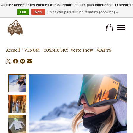
Veuillez accepter les cookies afin de rendre ce site plus fonctionnel. D'accord?
Oui
Non
En savoir plus sur les témoins (cookies) »
Livraison gratuite à partir de 80€.
Panier
Accueil
/
VENOM - COSMIC SKY- Veste snow - WATTS
Product image slideshow Items