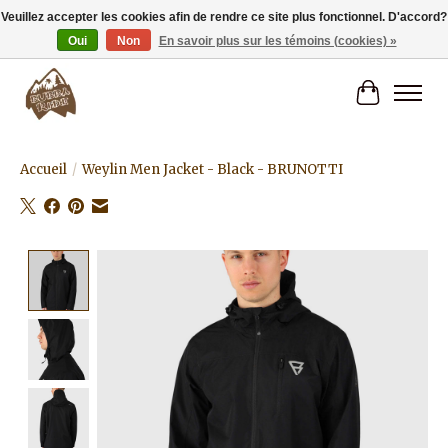
Veuillez accepter les cookies afin de rendre ce site plus fonctionnel. D'accord?
Oui
Non
En savoir plus sur les témoins (cookies) »
Livraison gratuite à partir de 80€.
Panier
Accueil
/
Weylin Men Jacket - Black - BRUNOTTI
Product image slideshow Items