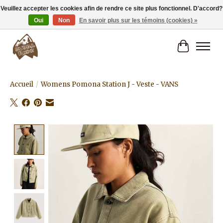
Veuillez accepter les cookies afin de rendre ce site plus fonctionnel. D'accord?
Oui
Non
En savoir plus sur les témoins (cookies) »
Livraison gratuite à partir de 80€.
Panier
Accueil
/
Womens Pomona Station J - Veste - VANS
Product image slideshow Items