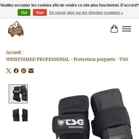
Veuillez accepter les cookies afin de rendre ce site plus fonctionnel. D'accord?
Oui
Non
En savoir plus sur les témoins (cookies) »
Livraison gratuite à partir de 80€.
Panier
Accueil
/
WRISTGUAED PROFESSIONAL - Protection poignets - TSG
Product image slideshow Items