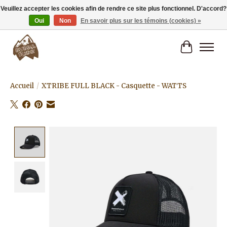
Veuillez accepter les cookies afin de rendre ce site plus fonctionnel. D'accord?
Oui
Non
En savoir plus sur les témoins (cookies) »
Livraison gratuite à partir de 80€.
Panier
Accueil
/
XTRIBE FULL BLACK - Casquette - WATTS
Product image slideshow Items