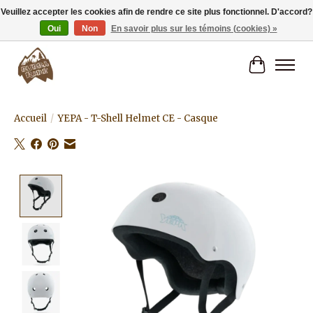
Veuillez accepter les cookies afin de rendre ce site plus fonctionnel. D'accord?
Oui
Non
En savoir plus sur les témoins (cookies) »
Livraison gratuite à partir de 80€.
Panier
Accueil
/
YEPA - T-Shell Helmet CE - Casque
Product image slideshow Items