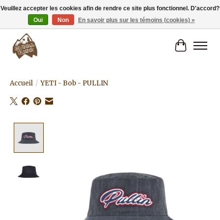
Veuillez accepter les cookies afin de rendre ce site plus fonctionnel. D'accord?
Oui
Non
En savoir plus sur les témoins (cookies) »
Livraison gratuite à partir de 80€.
Panier
Accueil
/
YETI - Bob - PULLIN
Product image slideshow Items