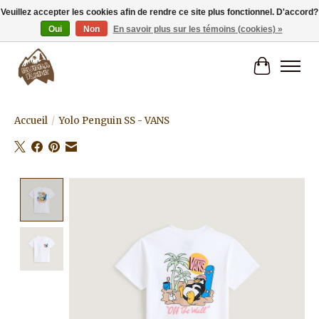
Veuillez accepter les cookies afin de rendre ce site plus fonctionnel. D'accord?
Oui
Non
En savoir plus sur les témoins (cookies) »
Livraison gratuite à partir de 80€.
Panier
Accueil
/
Yolo Penguin SS - VANS
Product image slideshow Items