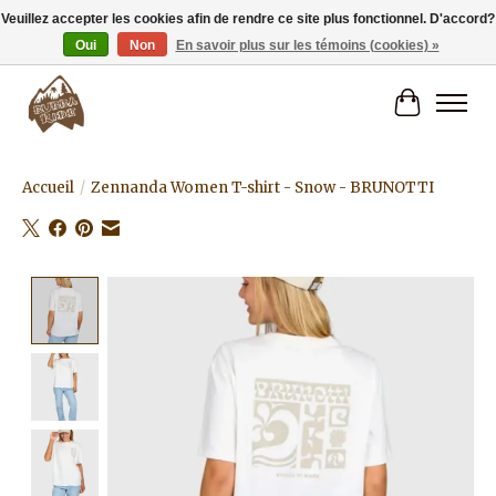
Veuillez accepter les cookies afin de rendre ce site plus fonctionnel. D'accord?
Oui
Non
En savoir plus sur les témoins (cookies) »
Livraison gratuite à partir de 80€.
Panier
Accueil
/
Zennanda Women T-shirt - Snow - BRUNOTTI
Product image slideshow Items