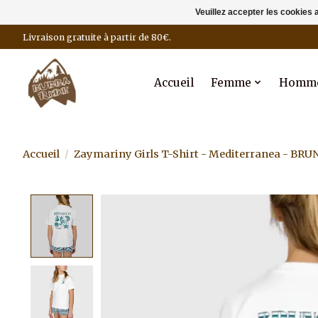
Veuillez accepter les cookies 
Livraison gratuite à partir de 80€.
Accueil
Femme
Homm
Accueil
/
Zaymariny Girls T-Shirt - Mediterranea - BR
Product image slideshow Items