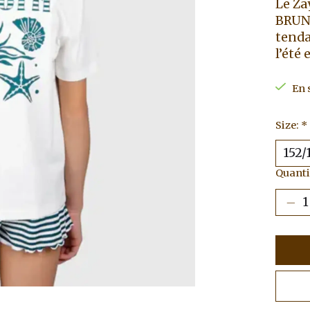
Le Za
BRUNO
tenda
l’été 
En 
Size:
*
Quantit