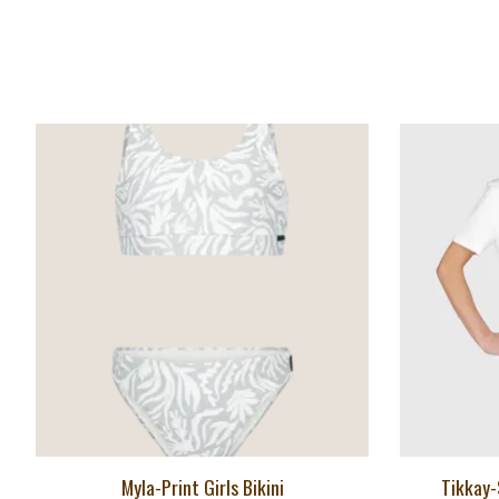
Articles du carrousel de produits
Myla-Print Girls Bikini
Tikkay-