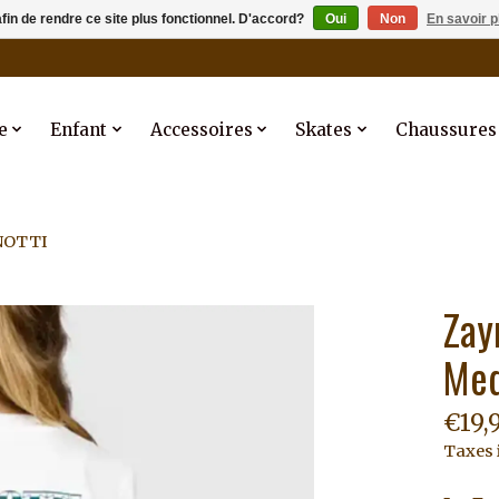
afin de rendre ce site plus fonctionnel. D'accord?
Oui
Non
En savoir p
e
Enfant
Accessoires
Skates
Chaussures
UNOTTI
Zay
Med
€19,
Taxes 