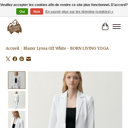
Veuillez accepter les cookies afin de rendre ce site plus fonctionnel. D'accord?
Oui
Non
En savoir plus sur les témoins (cookies) »
Livraison gratuite à partir de 80€.
Panier
Accueil
/
Blazer Lyssa Off White - BORN LIVING YOGA
Product image slideshow Items