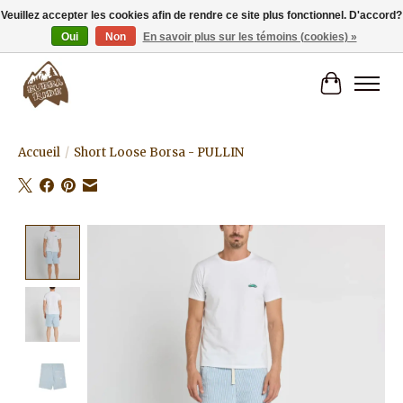
Veuillez accepter les cookies afin de rendre ce site plus fonctionnel. D'accord?
Oui
Non
En savoir plus sur les témoins (cookies) »
Livraison gratuite à partir de 80€.
Panier
Accueil
/
Short Loose Borsa - PULLIN
Product image slideshow Items